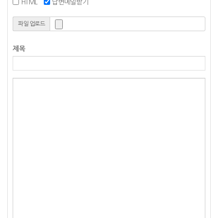
HTML
답변메일받기
파일 업로드
제목