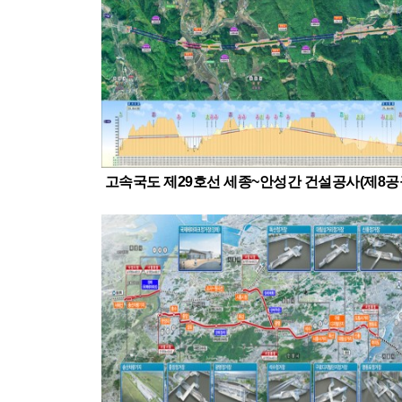
고속국도 제29호선 세종~안성간 건설공사(제8공