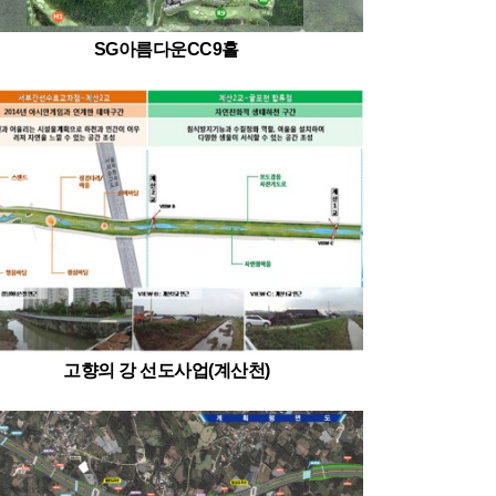
SG아름다운CC9홀
고향의 강 선도사업(계산천)