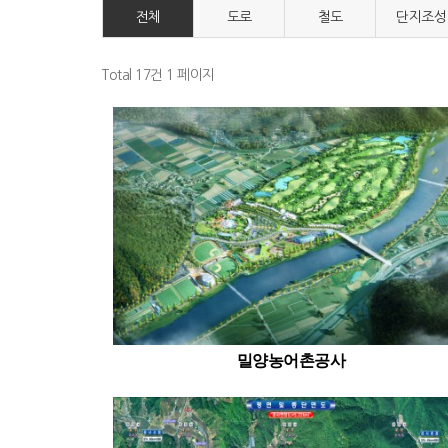
전체
도로
철도
단지조성
Total 17건
1 페이지
밀양농어촌공사