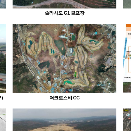
솔라시도 G1 골프장
)
더크로스비 CC