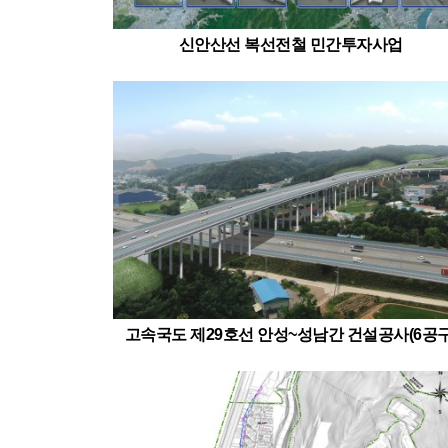
신안산선 복선전철 민간투자사업
고속국도 제29호선 안성~성남간 건설공사(6공구