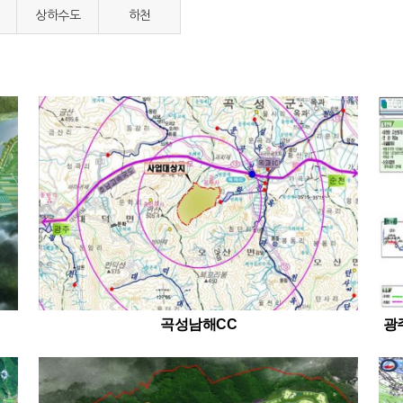
상하수도
하천
곡성남해CC
광