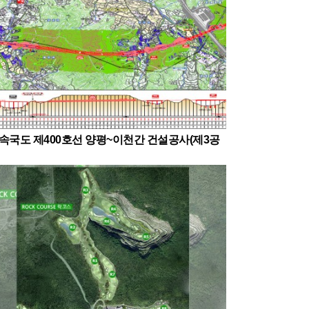
속국도 제400호선 양평~이천간 건설공사(제3공
구)